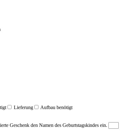
n
tigt
Lieferung
Aufbau benötigt
nalisierte Geschenk den Namen des Geburtstagskindes ein.