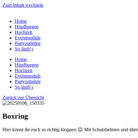
Zum Inhalt wechseln
Home
Hüpfburgen
Hochzeit
Eventmodule
Partyzubehör
So läuft´s
Home
Hüpfburgen
Hochzeit
Eventmodule
Partyzubehör
So läuft´s
Zurück zur Übersicht
Boxring
Hier könnt ihr euch so richtig kloppen 😉 Mit Schutzhelmen und über