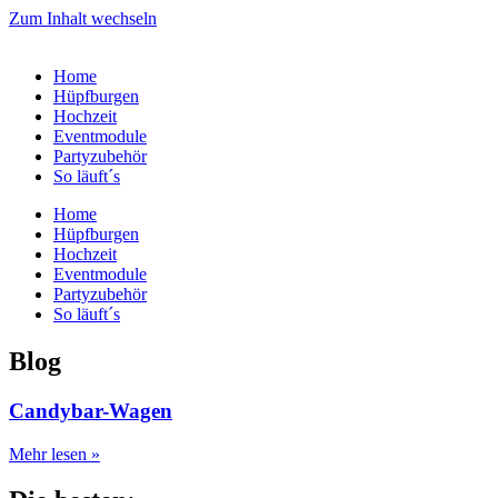
Zum Inhalt wechseln
Home
Hüpfburgen
Hochzeit
Eventmodule
Partyzubehör
So läuft´s
Home
Hüpfburgen
Hochzeit
Eventmodule
Partyzubehör
So läuft´s
Blog
Candybar-Wagen
Mehr lesen »