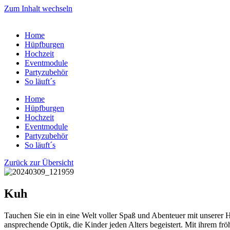
Zum Inhalt wechseln
Home
Hüpfburgen
Hochzeit
Eventmodule
Partyzubehör
So läuft´s
Home
Hüpfburgen
Hochzeit
Eventmodule
Partyzubehör
So läuft´s
Zurück zur Übersicht
Kuh
Tauchen Sie ein in eine Welt voller Spaß und Abenteuer mit unserer 
ansprechende Optik, die Kinder jeden Alters begeistert. Mit ihrem fr